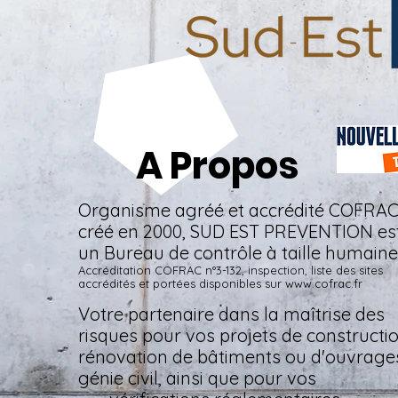
A Propos
A Propos
Organisme agréé et accrédité COFRA
créé en 2000, SUD EST PREVENTION es
un Bureau de contrôle à taille humaine
Accréditation COFRAC n°3-132, inspection, liste des sites
accrédités et portées disponibles sur
www.cofrac.fr
Votre p
artenaire dans la maîtrise des
risques pour vos projets de constructi
rénovation de bâtiments ou d'ouvrage
génie civil, ainsi que pour vos