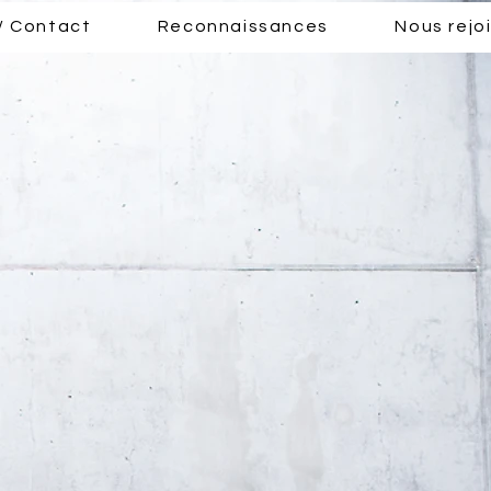
/ Contact
Reconnaissances
Nous rejo
Hôtel des sécurités - MONTPELLIER (34)