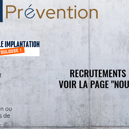
C
RECRUTEMENTS 
RECRUTEMENTS 
t
VOIR LA PAGE "NOU
VOIR LA PAGE "NOU
.
on ou
s de