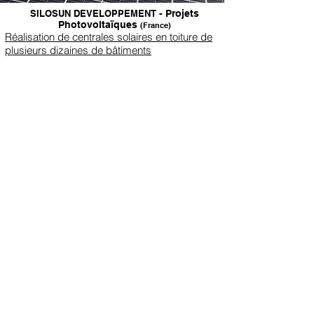
SILOSUN DEVELOPPEMENT
- Projets
Photovoltaïques
(France)
Réalisation de centrales solaires en toiture de
plusieurs dizaines de bâtiments
Maître d'Ouvrage : SILOSUN DEVELOPPEMENT
Missions réalisées : Contrôle technique
construction / CSPS
Centrale solaire en toiture de la Gare SNCF
d'ANGERS (49)
Réalisation d'une centrale solaire en toiture de
la gare